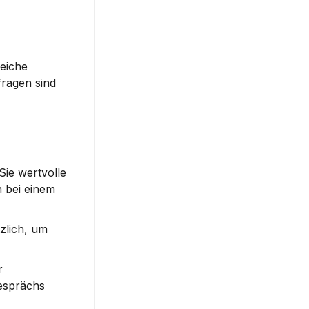
eiche 
agen sind 
ie wertvolle 
 bei einem 
lich, um 
 zu führen. Sie können die Erkundung der 
esprächs 