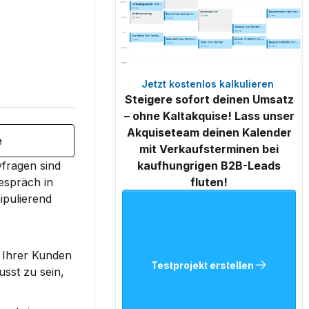
Jetzt kostenlos kalkulieren 
Steigere sofort deinen Umsatz
– ohne Kaltakquise! Lass unser
Akquiseteam deinen Kalender
e
mit Verkaufsterminen bei
fragen sind 
kaufhungrigen B2B-Leads
spräch in 
fluten!
pulierend 
 Ihrer Kunden 
Testprojekt erstellen
sst zu sein, 