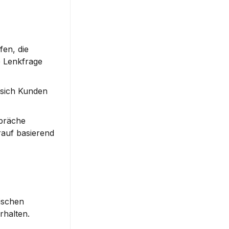
en, die 
 Lenkfrage 
sich Kunden 
präche 
rauf basierend 
ischen 
rhalten.