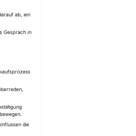
arauf ab, ein 
s Gespräch in 
kaufsprozess 
berreden, 
stätigung 
u bewegen.
nflussen die 