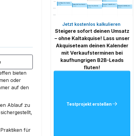
Jetzt kostenlos kalkulieren 
Steigere sofort deinen Umsatz
– ohne Kaltakquise! Lass unser
Akquiseteam deinen Kalender
mit Verkaufsterminen bei
kaufhungrigen B2B-Leads
e
fluten!
ffen bieten 
men oder 
hmer auf den 
Testprojekt erstellen
den Ablauf zu 
chergestellt, 
Praktiken für 