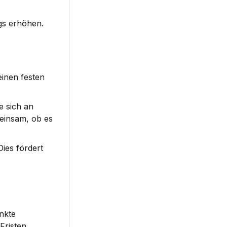
gs erhöhen.
einen festen 
 sich an 
insam, ob es 
ies fördert 
nkte 
Fristen.