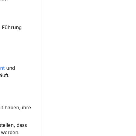
 Führung 
nt
 und 
äuft.
t haben, ihre 
ellen, dass 
 werden. 