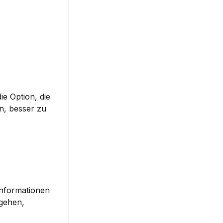
e Option, die 
Sie wählen, wenn eine Einigung in einer Verhandlung nicht erreicht wird. Das Verständnis Ihrer BATNA hilft Ihnen, besser zu 
Informationen 
gehen, 