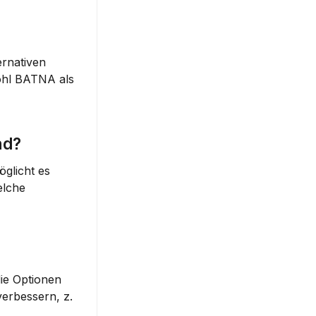
nativen 
wohl BATNA als 
nd?
glicht es 
lche 
ie Optionen 
rbessern, z. 