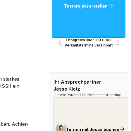
Testprojekt erstellen
Erfolgreich über 100.000+
Verkaufstermine vereinbart
Um im B2B-Bereich erfolgreich auf LinkedIn zu sein, ist es wichtig, einige grundlegende Aspekte zu beachten. Ein starkes 
Ihr Ansprechpartner
 (SSI) ein 
Jesse Klotz
Geschäftsführer Performance Marketing
aben. Achten 
Termin mit Jesse buchen