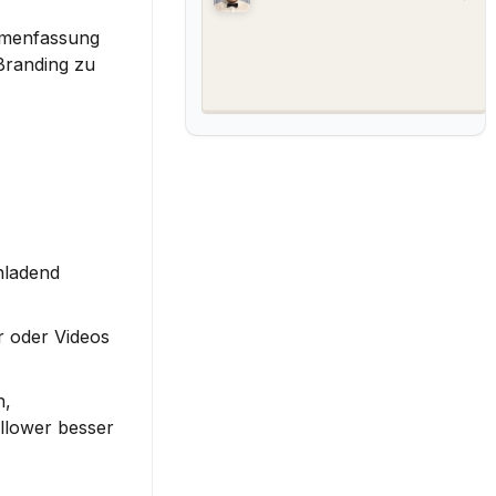
mmenfassung 
randing zu 
nladend 
 oder Videos 
, 
lower besser 