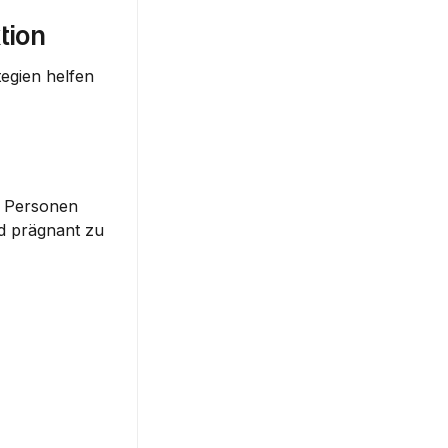
tion
egien helfen 
 Personen 
d prägnant zu 